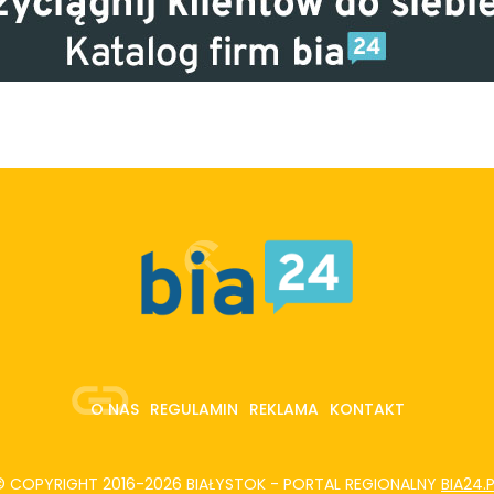
O NAS
REGULAMIN
REKLAMA
KONTAKT
© COPYRIGHT 2016-2026 BIAŁYSTOK - PORTAL REGIONALNY
BIA24.