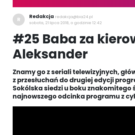
Redakcja
redakcja@bia24.pl
R
sobota, 21 lipca 2018, o godzinie 12:42
#25 Baba za kiero
Aleksander
Znamy go z seriali telewizyjnych, głów
z przesłuchań do drugiej edycji progr
Sokólska siedzi u boku znakomitego 
najnowszego odcinka programu z cykl