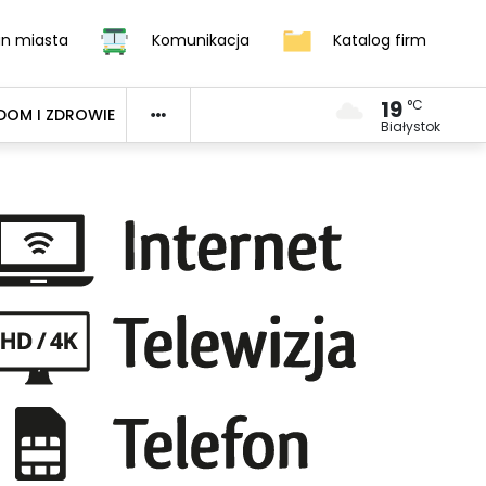
an miasta
Komunikacja
Katalog firm
19
°C
DOM I ZDROWIE
Białystok