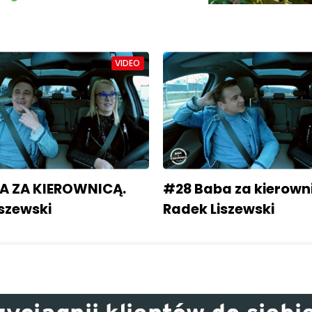
VIDEO
A ZA KIEROWNICĄ.
#28 Baba za kierown
szewski
Radek Liszewski