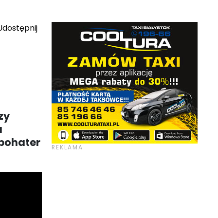
dostępnij
zy
a
 bohater