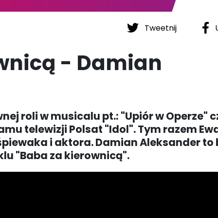
Tweetnij
U
wnicą - Damian
nej roli w musicalu pt.: "Upiór w Operze" c
amu telewizji Polsat "Idol". Tym razem Ew
śpiewaka i aktora. Damian Aleksander to
u "Baba za kierownicą".