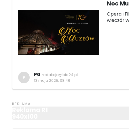
Noc Muz
Opera i F
wieczór 
PG
redakcja@bia24.pl
P
13 maja 2025, 08:46
Reklama R1
940x100