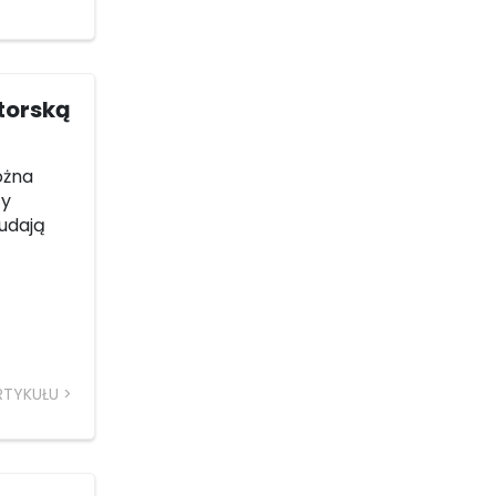
torską
ożna
zy
„udają
RTYKUŁU