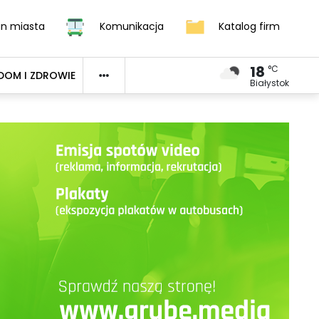
an miasta
Komunikacja
Katalog firm
18
°C
DOM I ZDROWIE
Białystok