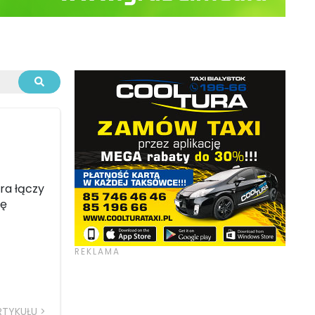
ra łączy
ię
RTYKUŁU