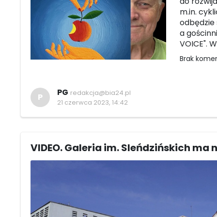
do rozwij
m.in. cyk
odbędzie s
a gościnn
VOICE". W
Brak kome
PG
redakcja@bia24.pl
P
21 czerwca 2023, 14:42
VIDEO. Galeria im. Sleńdzińskich ma 