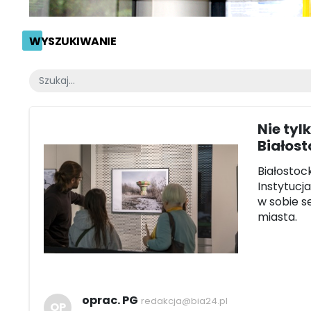
WYSZUKIWANIE
Nie tyl
Białost
Białostoc
Instytucj
w sobie s
miasta.
oprac. PG
redakcja@bia24.pl
OP