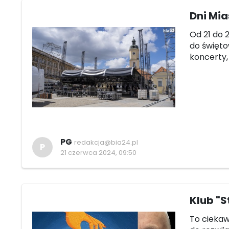
Dni Mia
Od 21 do 
do święto
koncerty,
PG
redakcja@bia24.pl
P
21 czerwca 2024, 09:50
Klub "S
To ciekaw