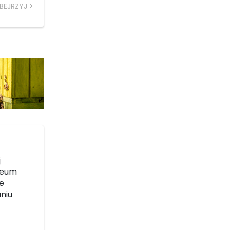
BEJRZYJ
j
uzeum
e
aniu