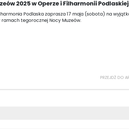
eów 2025 w Operze i Filharmonii Podlaskiej
ilharmonia Podlaska zaprasza 17 maja (sobota) na wyjąt
w ramach tegorocznej Nocy Muzeów.
PRZEJDŹ DO A