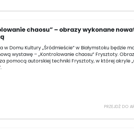
olowanie chaosu” – obrazy wykonane nowa
ką
ca w Domu Kultury „Śródmieście” w Białymstoku będzie m
ową wystawę – „Kontrolowanie chaosu” Frysztoty. Obra
za pomocą autorskiej techniki Frysztoty, w której akryle 
.
PRZEJDŹ DO A