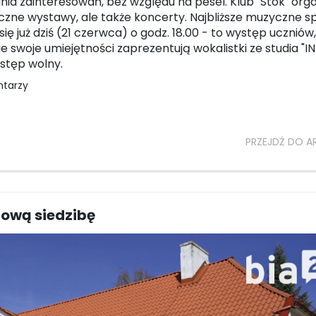
ania zainteresowań, bez względu na pesel. Klub "Stok" orga
liczne wystawy, ale także koncerty. Najbliższe muzyczne s
ię już dziś (21 czerwca) o godz. 18.00 - to występ uczniów,
ie swoje umiejętności zaprezentują wokalistki ze studia "I
stęp wolny.
ntarzy
PRZEJDŹ DO A
nową siedzibę