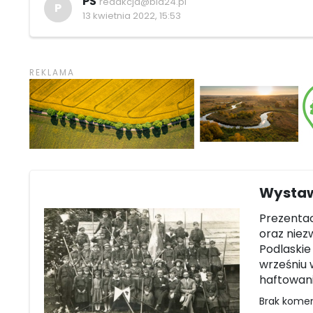
PŚ
redakcja@bia24.pl
P
13 kwietnia 2022, 15:53
Wystaw
Prezentac
oraz niez
Podlaskie
wrześniu 
haftowan
Brak kome