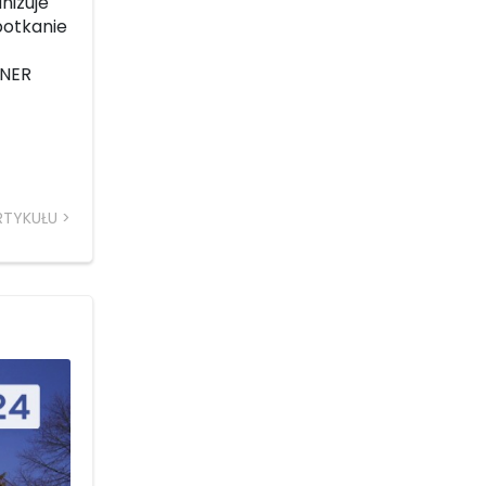
nizuje
potkanie
NNER
RTYKUŁU