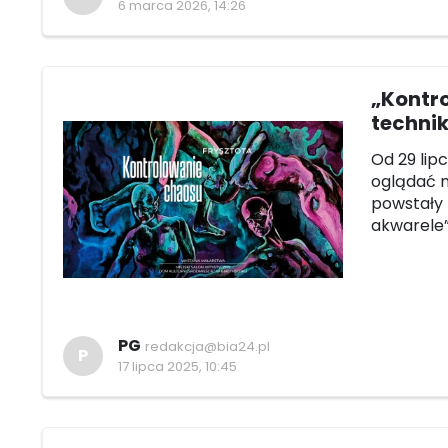
6 marca 2026, 14:26
„Kontr
techni
Od 29 lip
oglądać n
powstały 
akwarele”
PG
redakcja@bia24.pl
P
17 lipca 2025, 10:45