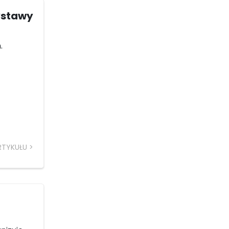
wystawy
.
RTYKUŁU