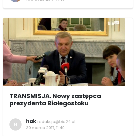
TRANSMISJA. Nowy zastępca
prezydenta Białegostoku
hak
redakcja@bia24.pl
H
30 marca 2017, 11:40