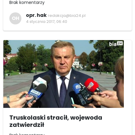
Brak komentarzy
opr. hak
redakcja@bia24.pl
OH
4 stycznia 2017, 06:40
Truskolaski stracił, wojewoda
zatwierdził