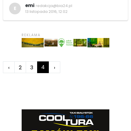
emi
redakcja@bia24.pl
E
13 listopada 2016, 12:02
4
‹
2
3
›