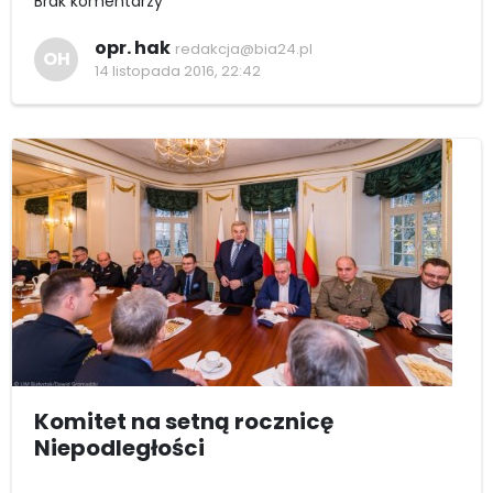
Brak komentarzy
opr. hak
redakcja@bia24.pl
OH
14 listopada 2016, 22:42
Komitet na setną rocznicę
Niepodległości