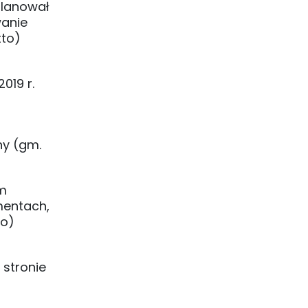
planował
wanie
tto)
019 r.
ny (gm.
lm
mentach,
go)
 stronie