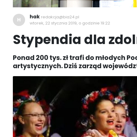
hak
redakcja@bia24.pl
H
wtorek, 22 stycznia 2019, o godzinie 19:22
Stypendia dla zdo
Ponad 200 tys. zł trafi do młodych 
artystycznych. Dziś zarząd województ