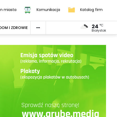
an miasta
Komunikacja
Katalog firm
24
°C
DOM I ZDROWIE
Białystok