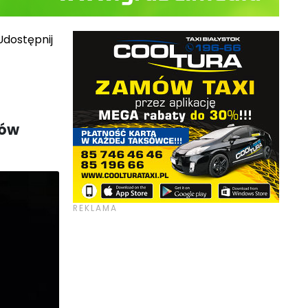
dostępnij
iów