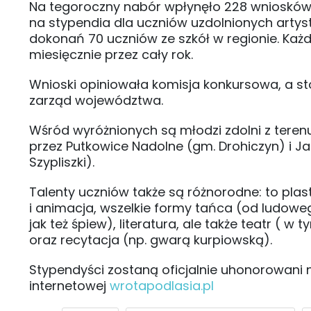
Na tegoroczny nabór wpłynęło 228 wniosków
na stypendia dla uczniów uzdolnionych artyst
dokonań 70 uczniów ze szkół w regionie. Każ
miesięcznie przez cały rok.
Wnioski opiniowała komisja konkursowa, a sto
zarząd województwa.
Wśród wyróżnionych są młodzi zdolni z terenu
przez Putkowice Nadolne (gm. Drohiczyn) i 
Szypliszki).
Talenty uczniów także są różnorodne: to plas
i animacja, wszelkie formy tańca (od ludow
jak też śpiew), literatura, ale także teatr ( w
oraz recytacja (np. gwarą kurpiowską).
Stypendyści zostaną oficjalnie uhonorowani n
internetowej
wrotapodlasia.pl