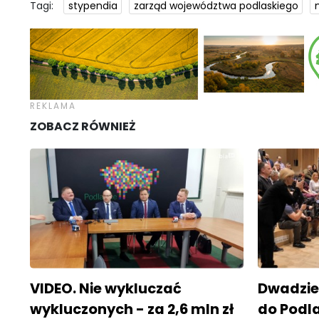
Tagi:
stypendia
zarząd województwa podlaskiego
ZOBACZ RÓWNIEŻ
VIDEO. Nie wykluczać
Dwadzie
wykluczonych - za 2,6 mln zł
do Podla