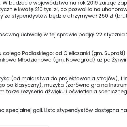
. W budżecie województwa na rok 2019 zarząd za
ycznie kwotę 210 tys. zł, co pozwoliło na uhonoro
dy ze stypendystów będzie otrzymywał 250 zł (bru
sowną uchwałę w tej sprawie podjął 22 stycznia 2
 całego Podlaskiego: od Cieliczanki (gm. Supraśl)
Jankowo Młodzianowo (gm. Nowogród) aż po Żyrwi
tyka (od malarstwa do projektowania strojów), fi
ego po klasyczny), muzyka (zarówno gra na instru
 tym także reżyseria dźwięku i oświetlenia sceniczne
a specjalnej gali. Lista stypendystów dostępna na