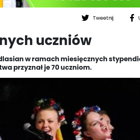
Tweetnij
U
lnych uczniów
Podlasian w ramach miesięcznych stypend
wa przyznał je 70 uczniom.