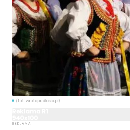
/fot. wrotapodlasia.pl/
Reklama R1
940x100